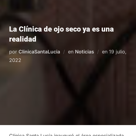
La Clínica de ojo seco ya es una
realidad
Publicado
por
ClinicaSantaLucia
en
Noticias
en
19 julio,
el
2022
Clínica Santa Lucía inauguró el área especializada