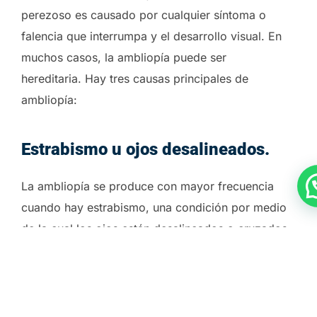
perezoso es causado por cualquier síntoma o
falencia que interrumpa y el desarrollo visual. En
muchos casos, la ambliopía puede ser
hereditaria. Hay tres causas principales de
ambliopía:
Estrabismo u ojos desalineados.
La ambliopía se produce con mayor frecuencia
cuando hay estrabismo, una condición por medio
de la cual los ojos están desalineados o cruzados.
El ojo cruzado se «apaga» para evitar una visión
doble, y el niño utiliza solamente el ojo con mayor
capacidad visual. Como resultado, el ojo mal
alineado no se desarrolla de manera correcta