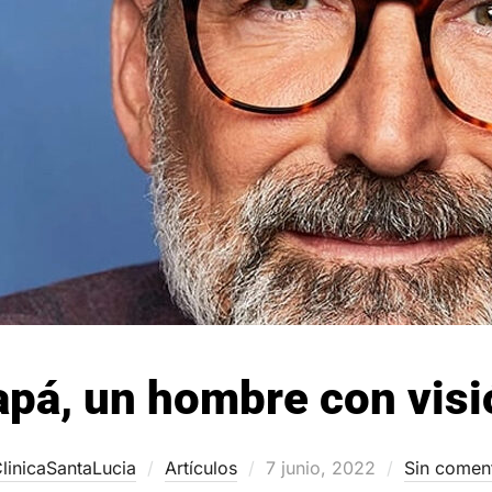
apá, un hombre con visi
Publicado
linicaSantaLucia
Artículos
7 junio, 2022
Sin comen