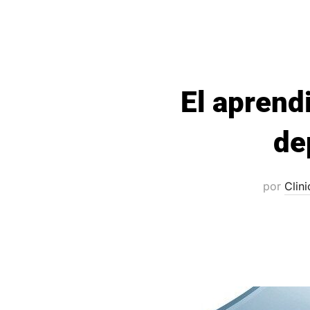
El aprend
de
por
Clin