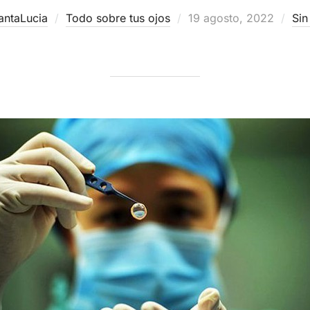
Publicado
antaLucia
Todo sobre tus ojos
19 agosto, 2022
Sin
el