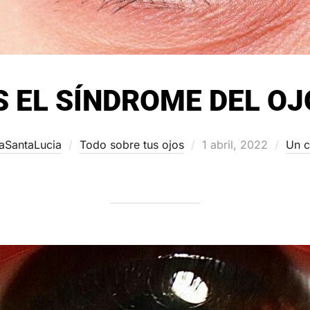
S EL SÍNDROME DEL OJ
Publicado
caSantaLucia
Todo sobre tus ojos
1 abril, 2022
Un c
el