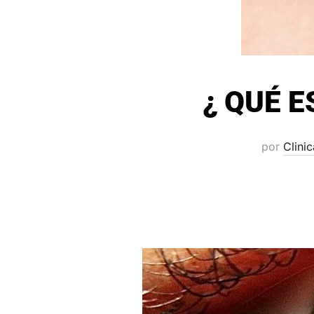
¿ QUÉ E
por
Clini