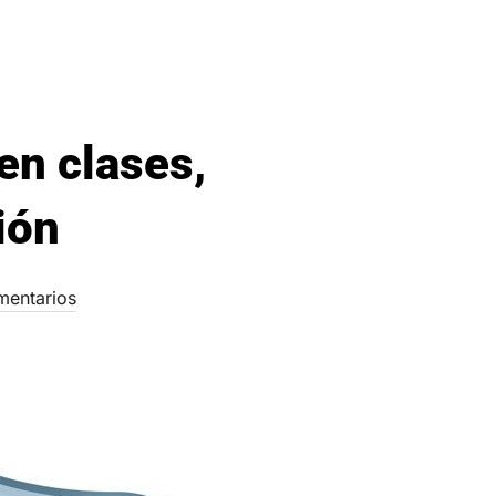
en clases,
ión
mentarios