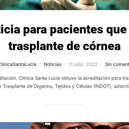
icia para pacientes que
trasplante de córnea
Publicado
ClinicaSantaLucia
Noticias
11 julio, 2022
Sin coment
el
itación, Clínica Santa Lucía obtuvo la acreditación para tra
y Trasplante de Órganos, Tejidos y Células (INDOT), adscrito