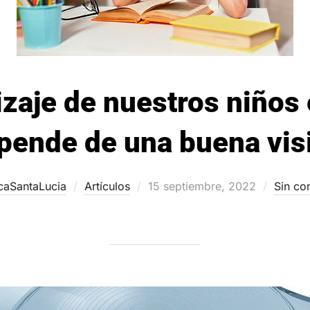
izaje de nuestros niños 
pende de una buena vis
Publicado
icaSantaLucia
Artículos
15 septiembre, 2022
Sin co
el