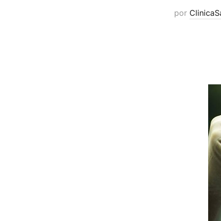
por
ClinicaS