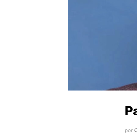
P
por
C