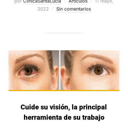
Publicado
por
ClinicaSantaLucia
Artículos
11 mayo,
el
2022
Sin comentarios
Cuide su visión, la principal
herramienta de su trabajo