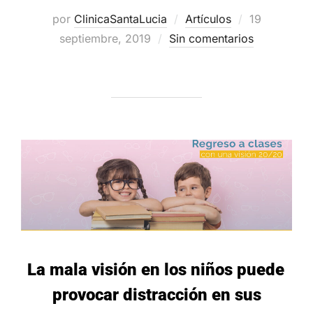
Publicado
por
ClinicaSantaLucia
Artículos
19
el
septiembre, 2019
Sin comentarios
La mala visión en los niños puede
provocar distracción en sus