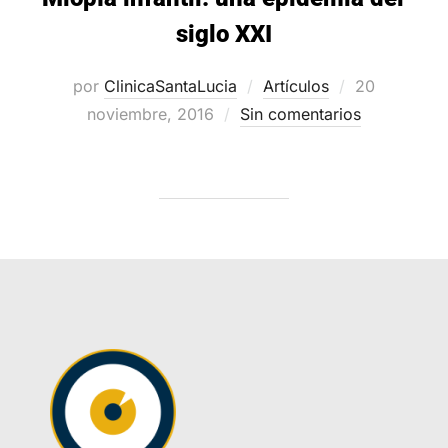
siglo XXI
Publicado
por
ClinicaSantaLucia
Artículos
20
el
noviembre, 2016
Sin comentarios