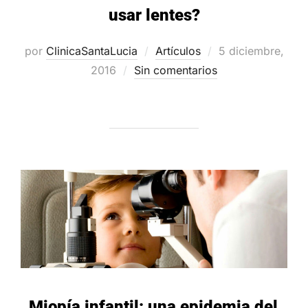
usar lentes?
Publicado
por
ClinicaSantaLucia
Artículos
5 diciembre,
el
2016
Sin comentarios
Miopía infantil: una epidemia del